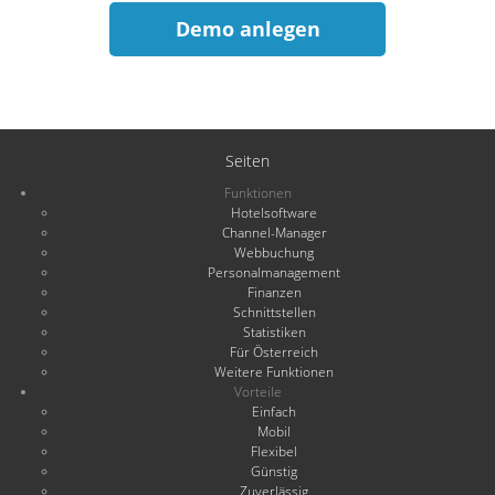
Demo anlegen
Seiten
Funktionen
Hotelsoftware
Channel-Manager
Webbuchung
Personalmanagement
Finanzen
Schnittstellen
Statistiken
Für Österreich
Weitere Funktionen
Vorteile
Einfach
Mobil
Flexibel
Günstig
Zuverlässig