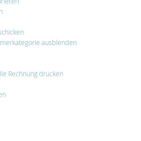
rieren
n
schicken
mmerkategorie ausblenden
ie Rechnung drucken
en