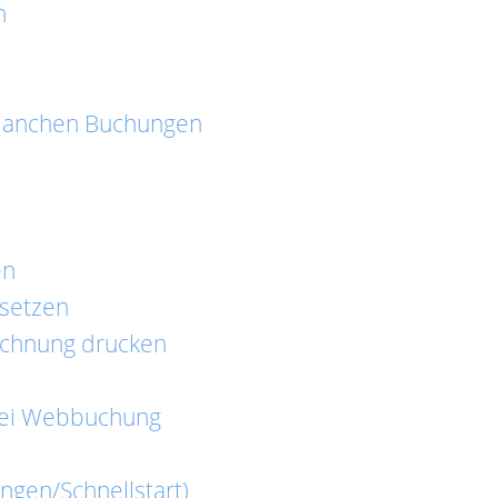
n
manchen Buchungen
en
 setzen
chnung drucken
ei Webbuchung
ngen/Schnellstart)