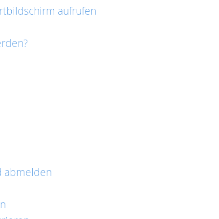
tbildschirm aufrufen
erden?
d abmelden
en